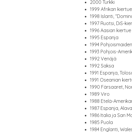
2000 Turk­ki
1999 Afri­kan kier­tu
1998 Islan­ti, “Domi­n
1997 Ruot­si, DiS-kie
1996 Aasian kier­tue 
1995 Espan­ja
1994 Poh­jois­mai­den 
1993 Poh­jois-Ame­ri­
1992 Venä­jä
1992 Sak­sa
1991 Espan­ja, Tolo­
1991 Osea­nian kier­tu
1990 Fär­saa­ret, No
1989 Viro
1988 Ete­lä-Ame­ri­kan
1987 Espan­ja, Ala­va 
1986 Ita­lia ja San Mar
1985 Puo­la
1984 Englan­ti, Wale