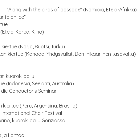
e — “Along with the birds of pas­sa­ge” (Nami­bia, Etelä-Afrikka)
an­te on Ice”
rtue
(Ete­lä-Korea, Kiina)
kier­tue (Nor­ja, Ruot­si, Turku)
kan kier­tue (Kana­da, Yhdys­val­lat, Domi­ni­kaa­ni­nen tasavalta)
san kuorokilpailu
e (Indo­ne­sia, See­lan­ti, Australia)
r­dic Con­duc­tor’s Seminar
 kier­tue (Peru, Argen­tii­na, Brasilia)
Inter­na­tio­nal Choir Festival
i­no, kuo­ro­kil­pai­lu Goriziassa
s ja Lontoo