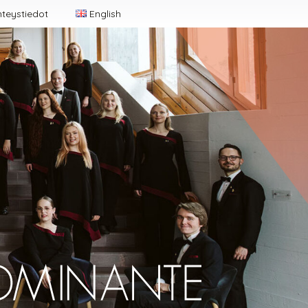
teys­tie­dot
English