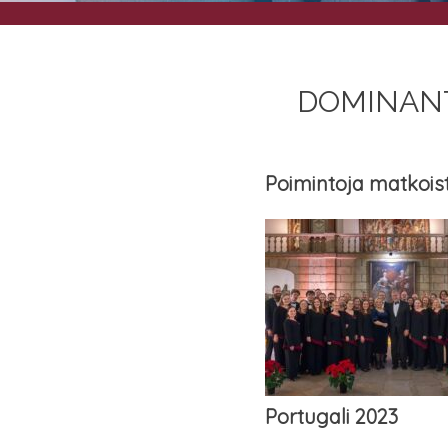
DOMI­NAN­
Poi­min­to­ja matkois
Por­tu­ga­li 2023