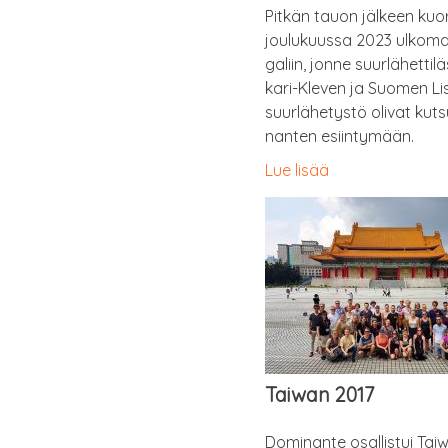
Pit­kän tauon jäl­keen kuo­
jou­lu­kuus­sa 2023 ulko­mail
ga­liin, jon­ne suur­lä­het­ti­
ka­ri-Kle­ven ja Suo­men Lis
suur­lä­he­tys­tö oli­vat kut
nan­ten esiintymään.
Lue lisää
Taiwan 2017
Domi­nan­te osal­lis­tui Tai