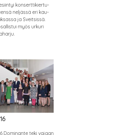
iin­tyi kon­sert­ti­kier­tu­
en­sä nel­jäs­sä eri kau­
­sas­sa ja Sveit­sis­sä.
osal­lis­tui myös urku­ri
taharju.
016
016 Domi­nan­te teki vajaan