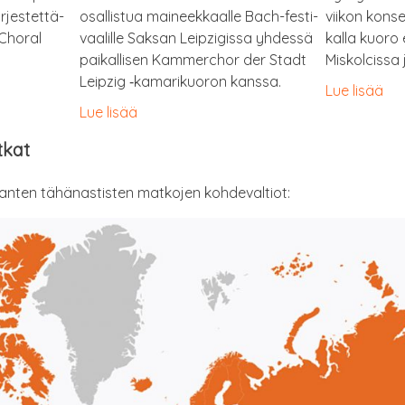
­jes­tet­tä­
osal­lis­tua mai­neek­kaal­le Bach-fes­ti­
vii­kon kon­se
 Cho­ral
vaa­lil­le Sak­san Leipzi­gis­sa yhdes­sä
kal­la kuo­ro 
pai­kal­li­sen Kam­merc­hor der Stadt
Mis­kolcis­s
Leipzig ‑kama­ri­kuo­ron kanssa.
Lue lisää
Lue lisää
tkat
an­ten tähä­nas­tis­ten mat­ko­jen kohdevaltiot: