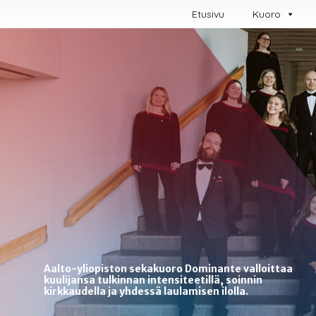
Skip
Etusi­vu
Kuoro
to
content
Aalto-yliopiston sekakuoro Dominante valloittaa
kuulijansa tulkinnan intensiteetillä, soinnin
kirkkaudella ja yhdessä laulamisen ilolla.