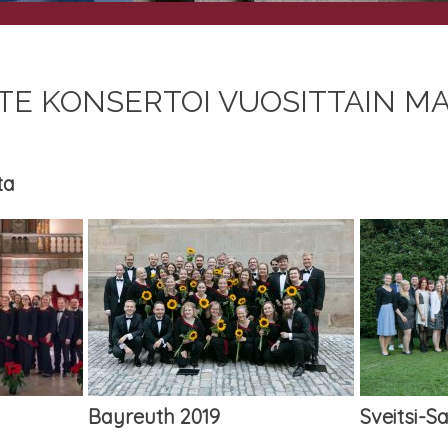
TE KON­SER­TOI VUO­SIT­TAIN 
ta
Bay­reuth 2019
Sveit­si-S