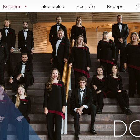
Konsertit
Tilaa lau­lua
Kuun­te­le
Kauppa
Yh