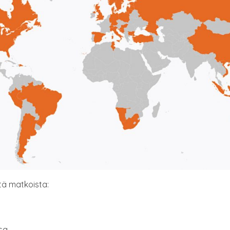
s­tä matkoista:
sa