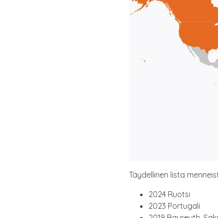
Täy­del­li­nen lis­ta men­nei
2024 Ruot­si
2023 Por­tu­ga­li
2019 Bay­reuth, Sak