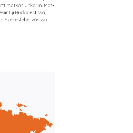
rt­ti­mat­kan Unka­riin. Mat­
esiin­tyi Buda­pes­tis­sä,
a ja Székesfehérvárissa.