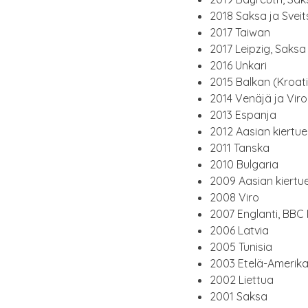
2018 Sak­sa ja Sveit
2017 Taiwan
2017 Leipzig, Saksa
2016 Unka­ri
2015 Bal­kan (Kroa­
2014 Venä­jä ja Viro
2013 Espan­ja
2012 Aasian kier­tue
2011 Tans­ka
2010 Bul­ga­ria
2009 Aasian kier­tu
2008 Viro
2007 Englan­ti, BBC P
2006 Lat­via
2005 Tuni­sia
2003 Ete­lä-Ame­ri­ka
2002 Liet­tua
2001 Sak­sa