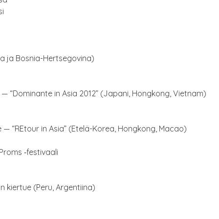
si
tia ja Bosnia-Hertsegovina)
 — “Domi­nan­te in Asia 2012” (Japa­ni, Hong­kong, Vietnam)
e — “REtour in Asia” (Ete­lä-Korea, Hong­kong, Macao)
roms ‑fes­ti­vaa­li
n kier­tue (Peru, Argentiina)