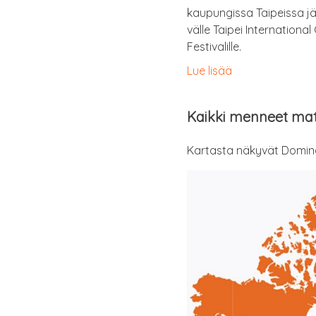
kau­pun­gis­sa Tai­peis­sa jär
väl­le Tai­pei Inter­na­tio­nal
Festivalille.
Lue lisää
Kaik­ki men­neet ma
Kar­tas­ta näky­vät Domi­n