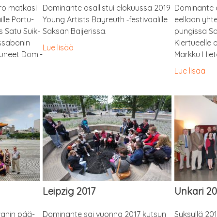
ro mat­ka­si
Domi­nan­te osal­lis­tui elo­kuus­sa 2019
Domi­nan­te es
­le Por­tu­
Young Artists Bay­reuth ‑fes­ti­vaa­lil­le
eel­laan yhte
läs Satu Suik­
Sak­san Baijerissa.
pun­gis­sa Sak
­sa­bo­nin
Kier­tu­eel­le 
Lue lisää
­su­neet Domi­
Mark­ku Hie
Lue lisää
Leipzig 2017
Unka­ri 2
wa­nin pää­
Domi­nan­te sai vuon­na 2017 kut­sun
Syk­syl­lä 2