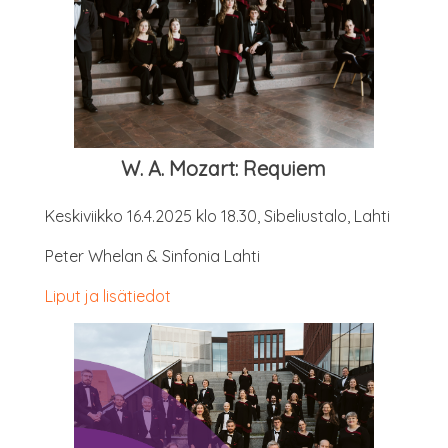
W. A. Mozart: Requiem
Kes­ki­viik­ko 16.4.2025 klo 18.30, Sibe­lius­ta­lo, Lahti
Peter Whe­lan & Sin­fo­nia Lahti
Liput ja lisätiedot