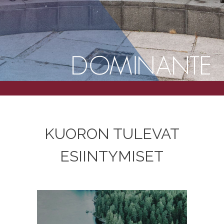
KUO­RON TULE­VAT
ESIINTYMISET