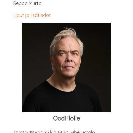
Sep­po Murto
Liput ja lisätiedot
Oodi ilol­le
Tors­tai 18.9.2025 klo 18.30, Sibeliustalo