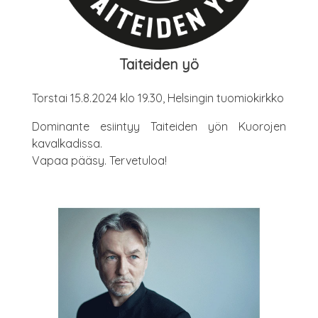
Tai­tei­den yö
Tors­tai 15.8.2024 klo 19.30, Hel­sin­gin tuomiokirkko
Domi­nan­te esiin­tyy Tai­tei­den yön Kuo­ro­jen
kavalkadissa.
Vapaa pää­sy. Tervetuloa!