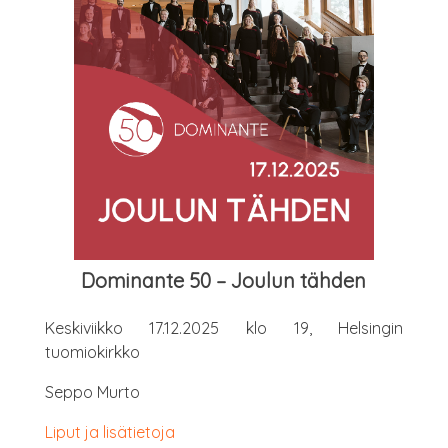
Domi­nan­te 50 – Jou­lun tähden
Kes­ki­viik­ko 17.12.2025 klo 19, Hel­sin­gin
tuomiokirkko
Sep­po Murto
Liput ja lisätietoja