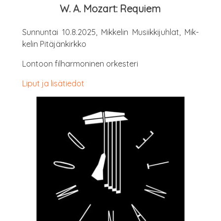
W. A. Mozart: Requiem
Sun­nun­tai 10.8.2025, Mik­ke­lin Musiik­ki­juh­lat, Mik­
ke­lin Pitäjänkirkko
Lon­toon fil­har­mo­ni­nen orkesteri
Liput ja lisätiedot