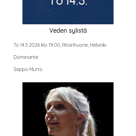
Veden sylis­tä
To 14.5.2026 klo 19:00, Rita­ri­huo­ne, Helsinki
Domi­nan­te
Sep­po Murto