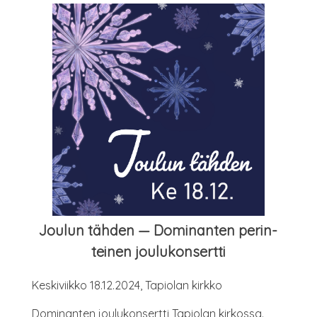
Jou­lun täh­den — Domi­nan­ten perin­
tei­nen joulukonsertti
Kes­ki­viik­ko 18.12.2024, Tapio­lan kirkko
Domi­nan­ten jou­lu­kon­sert­ti Tapio­lan kirkossa.