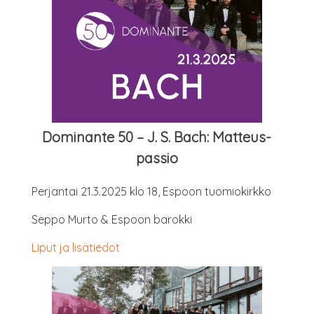
Domi­nan­te 50 – J. S. Bach: Matteus-
passio
Per­jan­tai 21.3.2025 klo 18, Espoon tuomiokirkko
Sep­po Mur­to & Espoon barokki
Liput ja lisätiedot