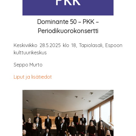
Domi­nan­te 50 – PKK –
Periodikuorokonsertti
Kes­ki­viik­ko 28.5.2025 klo 18, Tapio­la­sa­li, Espoon
kulttuurikeskus
Sep­po Murto
Liput ja lisätiedot