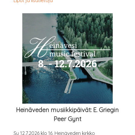
Liput ja lisätietoja
Hei­nä­ve­den musiik­ki­päi­vät: E. Grie­gin
Peer Gynt
Su 12.7.2026 klo 16, Hei­nä­ve­den kirkko