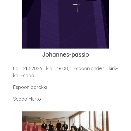
Johan­nes-pas­sio
La 21.3.2026 klo 18.00, Espoon­lah­den kirk­
ko, Espoo
Espoon barok­ki
Sep­po Murto