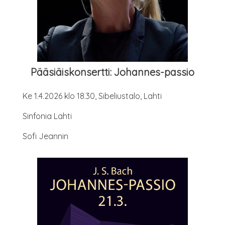
Pää­siäis­kon­sert­ti: Johannes-passio
Ke 1.4.2026 klo 18.30, Sibe­lius­ta­lo, Lahti
Sin­fo­nia Lahti
Sofi Jean­nin