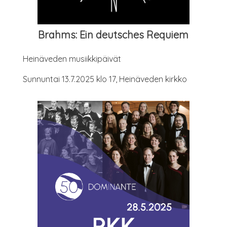
Brahms: Ein deutsches Requiem
Hei­nä­ve­den musiikkipäivät
Sun­nun­tai 13.7.2025 klo 17, Hei­nä­ve­den kirkko