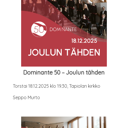
Domi­nan­te 50 – Jou­lun tähden
Tors­tai 18.12.2025 klo 19.30, Tapio­lan kirkko
Sep­po Murto