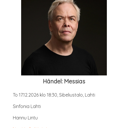
Hän­del: Messias
To 17.12.2026 klo 18:30, Sibe­lius­ta­lo, Lahti
Sin­fo­nia Lahti
Han­nu Lintu