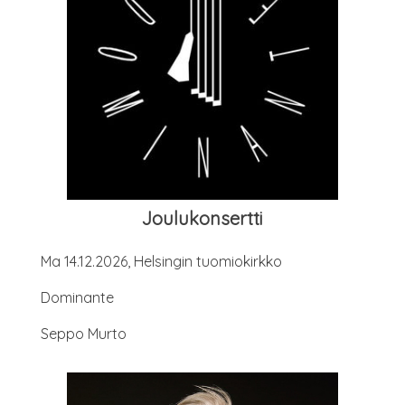
Jou­lu­kon­sert­ti
Ma 14.12.2026, Hel­sin­gin tuomiokirkko
Domi­nan­te
Sep­po Murto