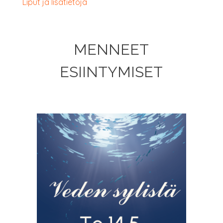
Liput ja lisätietoja
MEN­NEET
ESIINTYMISET