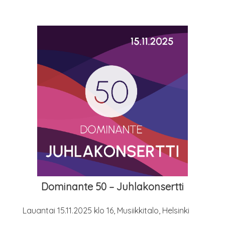
Domi­nan­te 50 – Juhlakonsertti
Lau­an­tai 15.11.2025 klo 16, Musiik­ki­ta­lo, Helsinki