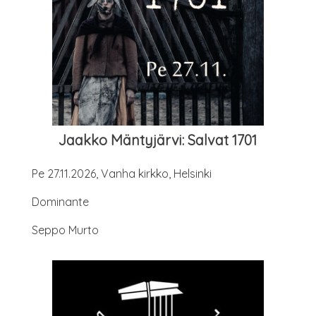
Jaak­ko Män­ty­jär­vi: Sal­vat 1701
Pe 27.11.2026, Van­ha kirk­ko, Helsinki
Domi­nan­te
Sep­po Murto