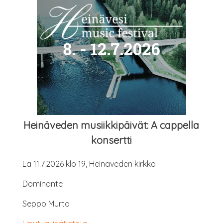
Hei­nä­ve­den musiik­ki­päi­vät: A cap­pel­la
konsertti
La 11.7.2026 klo 19, Hei­nä­ve­den kirkko
Domi­nan­te
Sep­po Murto