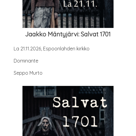
Jaak­ko Män­ty­jär­vi: Sal­vat 1701
La 21.11.2026, Espoon­lah­den kirkko
Domi­nan­te
Sep­po Murto