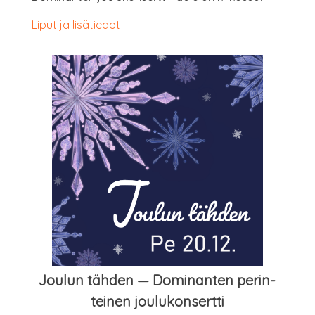
Liput ja lisätiedot
Jou­lun täh­den — Domi­nan­ten perin­
tei­nen joulukonsertti