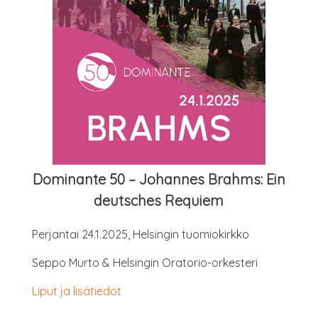
Domi­nan­te 50 – Johan­nes Brahms: Ein
deutsches Requiem
Per­jan­tai 24.1.2025, Hel­sin­gin tuomiokirkko
Sep­po Mur­to & Hel­sin­gin Oratorio-orkesteri
Liput ja lisätiedot