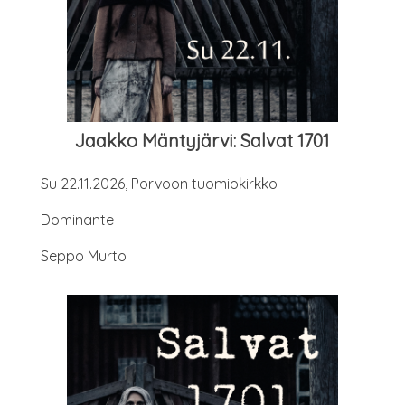
Jaak­ko Män­ty­jär­vi: Sal­vat 1701
Su 22.11.2026, Por­voon tuomiokirkko
Domi­nan­te
Sep­po Murto