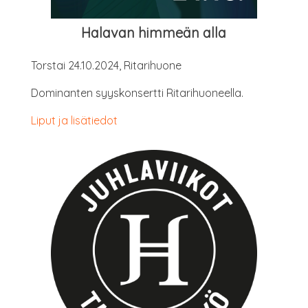
Hala­van him­meän alla
Tors­tai 24.10.2024, Ritarihuone
Domi­nan­ten syys­kon­sert­ti Ritarihuoneella.
Liput ja lisätiedot