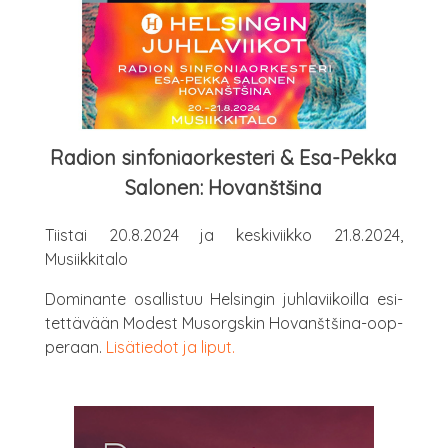
Radion sin­fo­niaor­kes­te­ri & Esa-Pek­ka
Salo­nen: Hovanštšina
Tiis­tai 20.8.2024 ja kes­ki­viik­ko 21.8.2024,
Musiikkitalo
Domi­nan­te osal­lis­tuu Hel­sin­gin juh­la­vii­koil­la esi­
tet­tä­vään Modest Musorgs­kin Hovanštši­na-oop­
pe­raan.
Lisä­tie­dot ja liput.