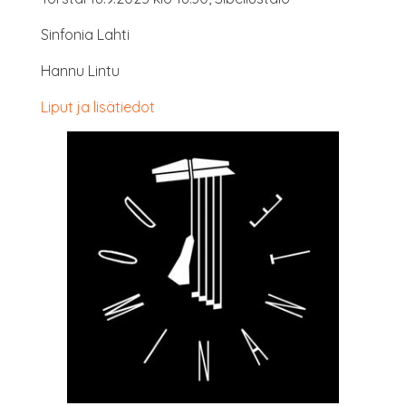
Sin­fo­nia Lahti
Han­nu Lintu
Liput ja lisätiedot