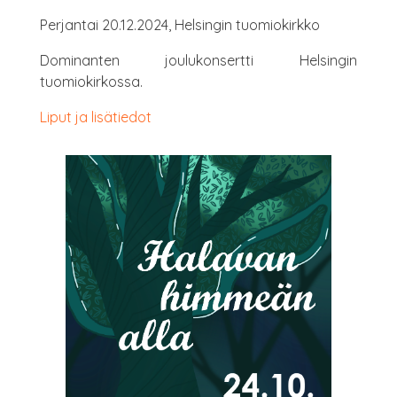
Per­jan­tai 20.12.2024, Hel­sin­gin tuomiokirkko
Domi­nan­ten jou­lu­kon­sert­ti Hel­sin­gin
tuomiokirkossa.
Liput ja lisätiedot