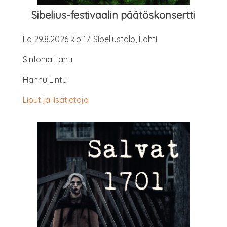
Sibe­lius-fes­ti­vaa­lin päätöskonsertti
La 29.8.2026 klo 17, Sibe­lius­ta­lo, Lahti
Sin­fo­nia Lahti
Han­nu Lintu
Liput ja lisätietoja